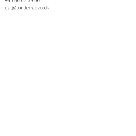
+45 60 67 39 00
cat@tonder-advo.dk