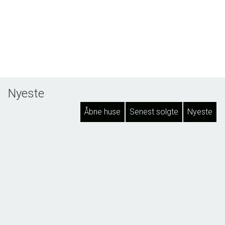
Nyeste
Åbne huse
Senest solgte
Nyeste