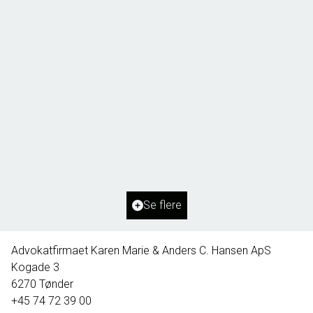
Borg 55,
6261 Bredebro
2
Boligareal
91
m
2
Grundareal
1.127
m
Ejendomstype
Villa
Se flere
395.000 kr.
Advokatfirmaet Karen Marie & Anders C. Hansen ApS
Kogade 3
6270
Tønder
+45 74 72 39 00