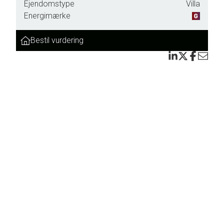
Ejendomstype
Villa
Energimærke
Bestil vurdering