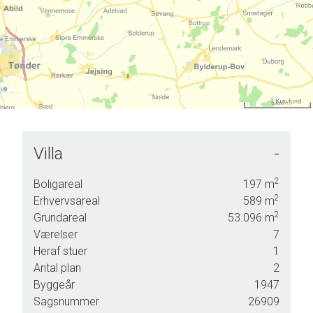
Villa
-
nligst
g.
2
Boligareal
197
m
2
Erhvervsareal
589
m
2
Grundareal
53.096
m
Værelser
7
Heraf stuer
1
Antal plan
2
Byggeår
1947
Sagsnummer
26909