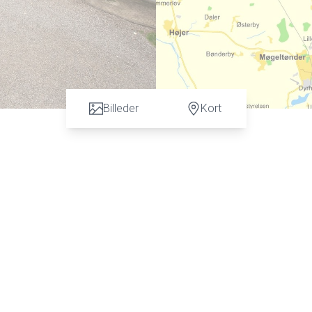
Billeder
Kort
n vurdering. God dialog hos os er et nøgleord og vi vil gøre en forskel. Kontakt ve
 C. Hansen på tlf: 7472 3900 eller 6067 3900 for en uforpligtende salgsvurderin