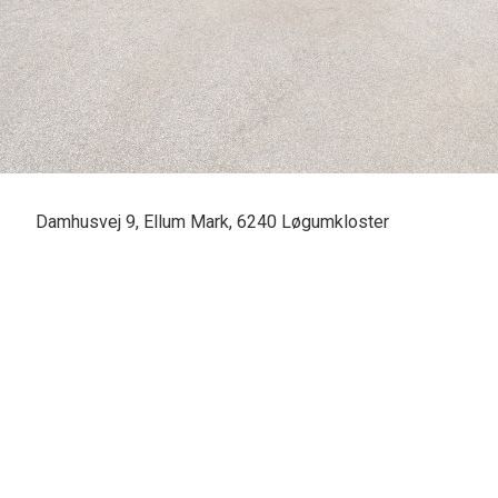
Damhusvej 9, Ellum Mark, 6240 Løgumkloster
SOLGT - skal vi også sælge din bolig? En vurdering hos os er mere end bare e
Casper Fonnesbech Thomsen fra Advokatfirmaet Karen Marie Hansen & Anders