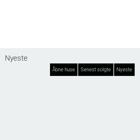
Nyeste
Åbne huse
Senest solgte
Nyeste