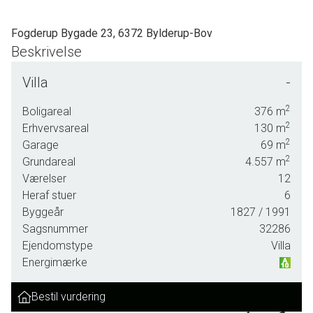
Fogderup Bygade 23, 6372 Bylderup-Bov
Beskrivelse
SOLGT - skal vi også sælge din bolig? En vurdering hos os
Villa
-
er mere end bare en vurdering. God dialog hos os er et
nøgleord og vi vil gøre en forskel. Kontakt venligst Casper
2
Boligareal
376
m
Fonnesbech Thomsen fra Advokatfirmaet Karen Marie
2
Erhvervsareal
130
m
Hansen & Anders C. Hansen på tlf: 7472 3900 eller 6067
2
Garage
69
m
3900 for en uforpligtende salgsvurdering.
2
Grundareal
4.557
m
Værelser
12
Heraf stuer
6
Byggeår
1827
/ 1991
Sagsnummer
32286
Ejendomstype
Villa
Energimærke
Bestil vurdering