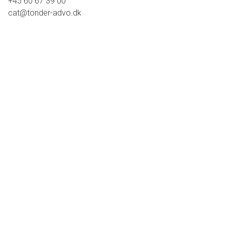
+45 60 67 39 00
cat@tonder-advo.dk