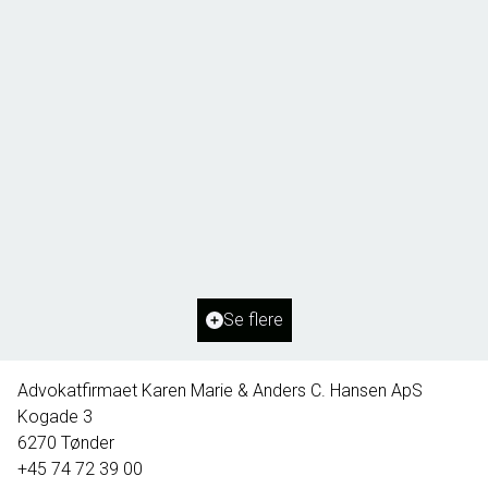
Borg 55,
6261 Bredebro
2
Boligareal
91
m
2
Grundareal
1.127
m
Ejendomstype
Villa
Se flere
395.000 kr.
Advokatfirmaet Karen Marie & Anders C. Hansen ApS
Kogade 3
6270
Tønder
+45 74 72 39 00