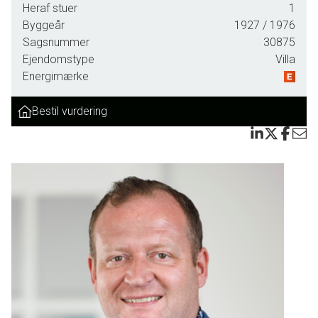
Heraf stuer
1
Byggeår
1927
/ 1976
Sagsnummer
30875
Ejendomstype
Villa
Energimærke
Bestil vurdering