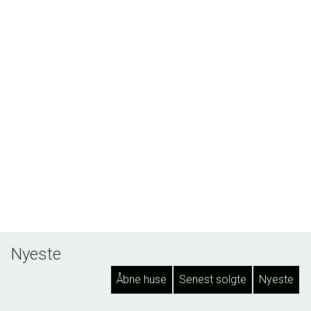
Nyeste
Åbne huse
Senest solgte
Nyeste