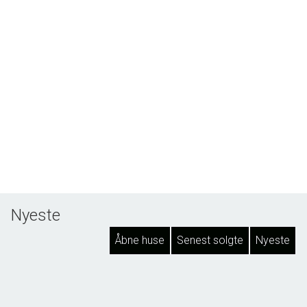
Nyeste
Åbne huse
Senest solgte
Nyeste