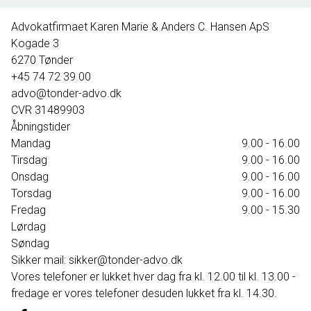
395.000 kr.
Advokatfirmaet Karen Marie & Anders C. Hansen ApS
Kogade 3
6270
Tønder
+45 74 72 39 00
advo@tonder-advo.dk
CVR
31489903
Åbningstider
Mandag
9.00 - 16.00
Tirsdag
9.00 - 16.00
Onsdag
9.00 - 16.00
Torsdag
9.00 - 16.00
Fredag
9.00 - 15.30
Lørdag
Søndag
Sikker mail: sikker@tonder-advo.dk
Vores telefoner er lukket hver dag fra kl. 12.00 til kl. 13.00 -
fredage er vores telefoner desuden lukket fra kl. 14.30.