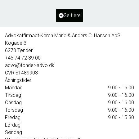
2
Grundareal
1.127
m
Ejendomstype
Villa
Se flere
395.000 kr.
Advokatfirmaet Karen Marie & Anders C. Hansen ApS
Kogade 3
6270
Tønder
+45 74 72 39 00
advo@tonder-advo.dk
CVR
31489903
Åbningstider
Mandag
9.00 - 16.00
Tirsdag
9.00 - 16.00
Onsdag
9.00 - 16.00
Torsdag
9.00 - 16.00
Fredag
9.00 - 15.30
Lørdag
Søndag