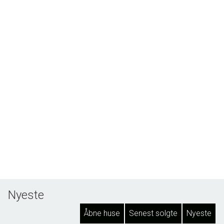
Nyeste
Åbne huse
Senest solgte
Nyeste