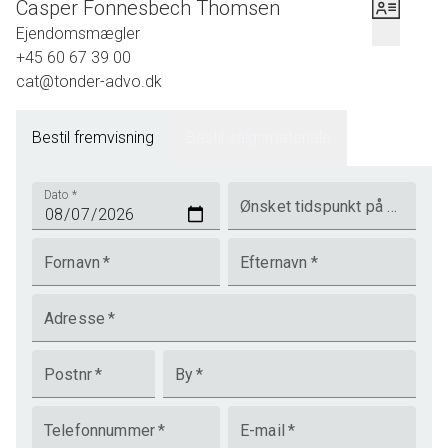
Casper Fonnesbech Thomsen
Ejendomsmægler
+45 60 67 39 00
cat@tonder-advo.dk
Bestil fremvisning
Bestil salgsmateriale
Dato
*
Ønsket tidspunkt på dagen
Fornavn
*
Efternavn
*
Adresse
*
Postnr
*
By
*
Telefonnummer
*
E-mail
*