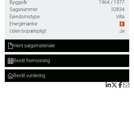
Haven er anlagt, så den er nem at gå til, sydvendt og
Byggeår
1964
/ 1977
ugenert fra de omkringliggende huse. Der er flotte anlagte
Sagsnummer
32834
bede og store velopvoksede træer, som sammen skaber
Ejendomstype
Villa
masser af miljø og atmosfære.
Energimærke
Uden bopælspligt
Ja
Der er nederst mod syd et anvendeligt udhus med god
plads have haveredskaber m.v.
Hent salgsmateriale
Her er 237 kvadratmeter bolig fordelt med 149
Bestil fremvisning
kvadratmeter og 88 kvadratmeter på 1. salen med en
optimal placering på grunden.
Bestil vurdering
Praktisk placering af køkken og bryggers tæt ved hinanden
og ønsker man køkkenalrum er mulighederne til stede.
Dette vil skabe et godt lysindfald og forbinde det evt.
køkkenalrum, stue og ikke mindst terrassen og haven
endnu bedre.
Fire rummelige værelser, to badeværelser, forstue, tre stuer,
entre og god opbevarings plads i skunkene flere steder.