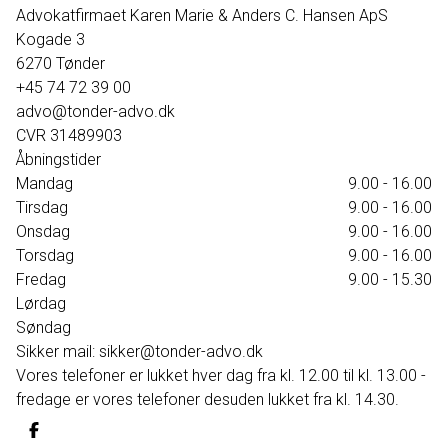
395.000 kr.
Advokatfirmaet Karen Marie & Anders C. Hansen ApS
Kogade 3
6270
Tønder
+45 74 72 39 00
advo@tonder-advo.dk
CVR
31489903
Åbningstider
Mandag
9.00 - 16.00
Tirsdag
9.00 - 16.00
Onsdag
9.00 - 16.00
Torsdag
9.00 - 16.00
Fredag
9.00 - 15.30
Lørdag
Søndag
Sikker mail: sikker@tonder-advo.dk
Vores telefoner er lukket hver dag fra kl. 12.00 til kl. 13.00 -
fredage er vores telefoner desuden lukket fra kl. 14.30.