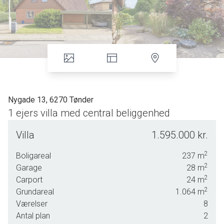
Nygade 13, 6270 Tønder
1 ejers villa med central beliggenhed
Her er gode og store rammer samt en god planløsning
Villa
1.595.000 kr.
med plads til at vokse i på hele 237 kvadratmeter bolig.
2
Boligareal
237
m
Det er en rigtig god beliggenhed med velopvokset
2
Garage
28
m
sydvendt have på hele 1.064 kvadratmeter med to
2
Carport
24
m
hyggelige terrasser. Der er foran ejendommen dobbelt
2
Grundareal
1.064
m
carport og mod sydøst en god indkørsel med
Værelser
8
garage/værksted.
Antal plan
2