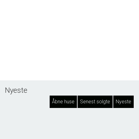
Nyeste
Åbne huse
Senest solgte
Nyeste