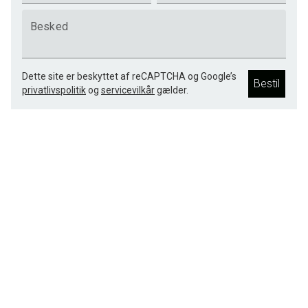
Besked
Dette site er beskyttet af reCAPTCHA og Google’s
Bestil
privatlivspolitik
og
servicevilkår
gælder.