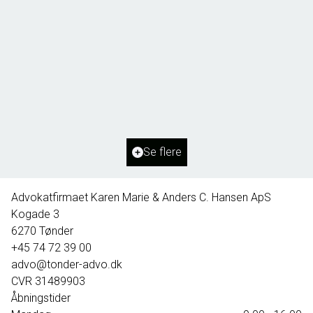
Borg 55,
6261 Bredebro
2
Boligareal
91
m
2
Grundareal
1.127
m
Ejendomstype
Villa
Se flere
395.000 kr.
Advokatfirmaet Karen Marie & Anders C. Hansen ApS
Kogade 3
6270
Tønder
+45 74 72 39 00
advo@tonder-advo.dk
CVR
31489903
Åbningstider