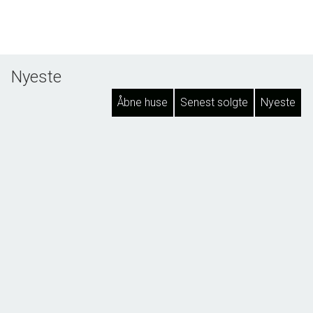
Nyeste
Åbne huse
Senest solgte
Nyeste