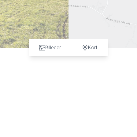
Billeder
Kort
n vurdering. God dialog hos os er et nøgleord og vi vil gøre en forskel. Kontakt ve
 C. Hansen på tlf: 7472 3900 eller 6067 3900 for en uforpligtende salgsvurderin