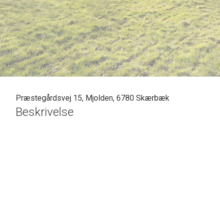
Præstegårdsvej 15, Mjolden, 6780 Skærbæk
Beskrivelse
SOLGT - skal vi også sælge din bolig? En vurdering hos os er mere end bare e
Casper Fonnesbech Thomsen fra Advokatfirmaet Karen Marie Hansen & Anders