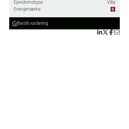
Ejendomstype
Villa
Energimærke
Bestil vurdering