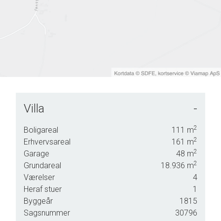
Villa
-
nligst
2
Boligareal
111
m
g.
2
Erhvervsareal
161
m
2
Garage
48
m
2
Grundareal
18.936
m
Værelser
4
Heraf stuer
1
Byggeår
1815
Sagsnummer
30796