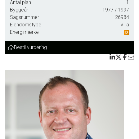
Antal plan
1
Byggeår
1977
/ 1997
Sagsnummer
26984
Ejendomstype
Villa
Energimærke
Bestil vurdering