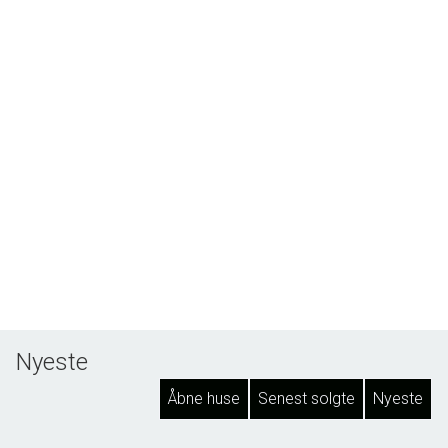
Nyeste
Åbne huse
Senest solgte
Nyeste