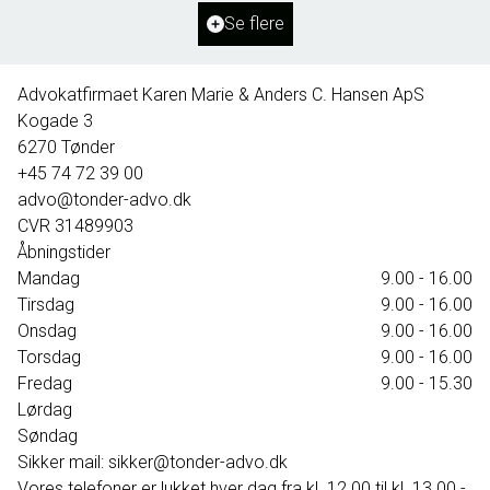
Ejendomstype
Villa
Se flere
1.595.000 kr.
Advokatfirmaet Karen Marie & Anders C. Hansen ApS
Kogade 3
6270
Tønder
+45 74 72 39 00
advo@tonder-advo.dk
CVR
31489903
Åbningstider
Mandag
9.00 - 16.00
Tirsdag
9.00 - 16.00
Onsdag
9.00 - 16.00
Torsdag
9.00 - 16.00
Fredag
9.00 - 15.30
Lørdag
Søndag
Sikker mail: sikker@tonder-advo.dk
Vores telefoner er lukket hver dag fra kl. 12.00 til kl. 13.00 -