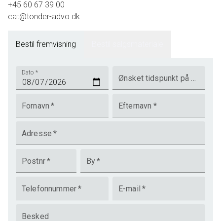
+45 60 67 39 00
cat@tonder-advo.dk
Bestil fremvisning
Bestil salgsmateriale
Dato
*
Ønsket tidspunkt på dagen
Fornavn
*
Efternavn
*
Adresse
*
Postnr
*
By
*
Telefonnummer
*
E-mail
*
Besked