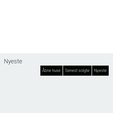
Nyeste
Åbne huse
Senest solgte
Nyeste