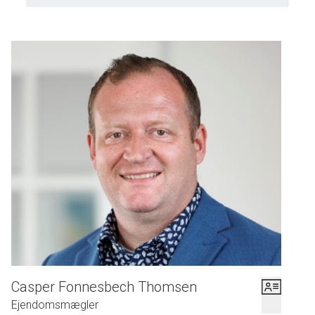
Immobilien folgen Sie folgendes Link: https://tonder-
advo.dk/aufdeutsch.
Du kan sende dit ønske til en fremvisning på knappen
nedenfor og vi vil bestræbe os på at imødekomme dit
ønske, dog skal vi først forhøre os hos sælger samt
undersøge i vores kalender. Vi ringer til dig for at aftale
endelig tid for en fremvisning.
Casper Fonnesbech Thomsen
Ejendomsmægler