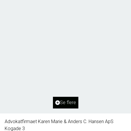
Borg 55,
6261 Bredebro
2
Boligareal
91
m
2
Grundareal
1.127
m
Ejendomstype
Villa
Se flere
395.000 kr.
Advokatfirmaet Karen Marie & Anders C. Hansen ApS
Kogade 3