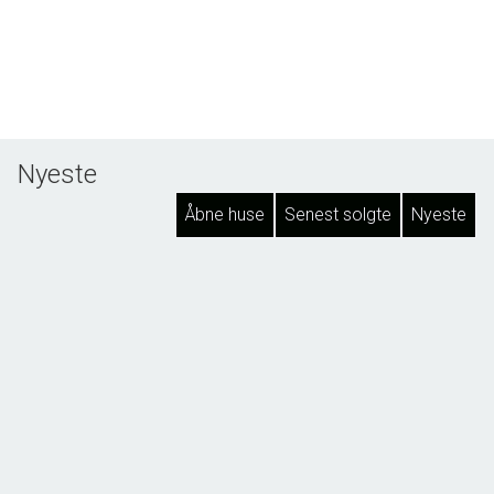
Nyeste
Åbne huse
Senest solgte
Nyeste