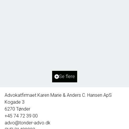
Borg 55,
6261 Bredebro
2
Boligareal
91
m
2
Grundareal
1.127
m
Ejendomstype
Villa
Se flere
395.000 kr.
Advokatfirmaet Karen Marie & Anders C. Hansen ApS
Kogade 3
6270
Tønder
+45 74 72 39 00
advo@tonder-advo.dk