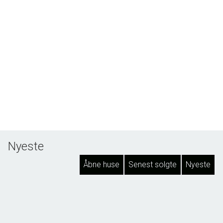
Nyeste
Åbne huse
Senest solgte
Nyeste