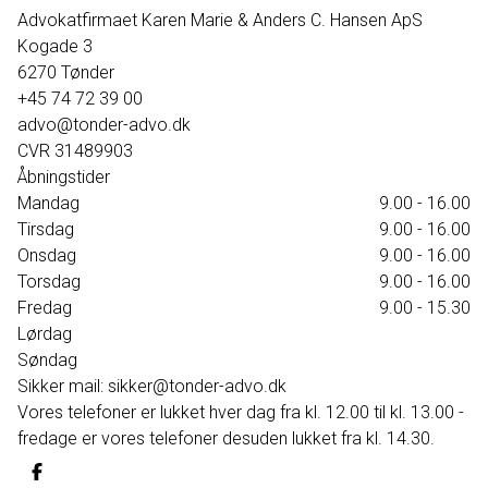
395.000 kr.
Advokatfirmaet Karen Marie & Anders C. Hansen ApS
Kogade 3
6270
Tønder
+45 74 72 39 00
advo@tonder-advo.dk
CVR
31489903
Åbningstider
Mandag
9.00 - 16.00
Tirsdag
9.00 - 16.00
Onsdag
9.00 - 16.00
Torsdag
9.00 - 16.00
Fredag
9.00 - 15.30
Lørdag
Søndag
Sikker mail: sikker@tonder-advo.dk
Vores telefoner er lukket hver dag fra kl. 12.00 til kl. 13.00 -
fredage er vores telefoner desuden lukket fra kl. 14.30.