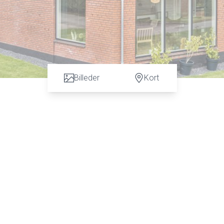
Billeder
Kort
r mere end bare en vurdering. God dialog hos os er et nøgleord o
Thomsen fra Advokatfirmaet Karen Marie Hansen & Anders C. Hans
vurdering.