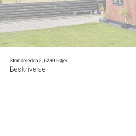
Strandmeden 3, 6280 Højer
Beskrivelse
SOLGT - skal vi også sælge din bolig? En vurdering hos os e
vil gøre en forskel. Kontakt venligst Casper Fonnesbech 
på tlf: 7472 3900 eller 6067 3900 for en uforpligtende salgs