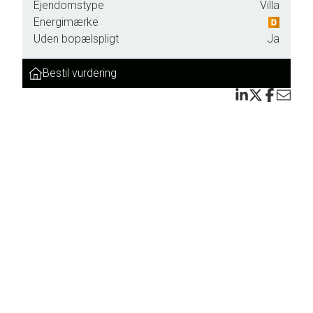
Ejendomstype
Villa
Energimærke
Uden bopælspligt
Ja
Bestil vurdering