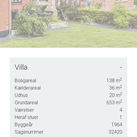
Villa
-
g vi
2
Boligareal
138
m
en
2
Kælderareal
36
m
2
Udhus
20
m
2
Grundareal
653
m
Værelser
4
Heraf stuer
1
Byggeår
1964
Sagsnummer
32420