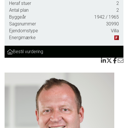
Heraf stuer
2
Antal plan
2
Byggeår
1942
/ 1965
Sagsnummer
30990
Ejendomstype
Villa
Energimærke
Bestil vurdering