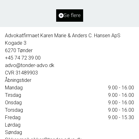
2
Grundareal
1.127
m
Ejendomstype
Villa
Se flere
395.000 kr.
Advokatfirmaet Karen Marie & Anders C. Hansen ApS
Kogade 3
6270
Tønder
+45 74 72 39 00
advo@tonder-advo.dk
CVR
31489903
Åbningstider
Mandag
9.00 - 16.00
Tirsdag
9.00 - 16.00
Onsdag
9.00 - 16.00
Torsdag
9.00 - 16.00
Fredag
9.00 - 15.30
Lørdag
Søndag