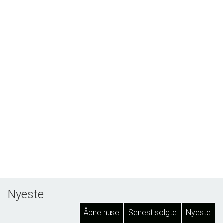
Nyeste
Åbne huse
Senest solgte
Nyeste