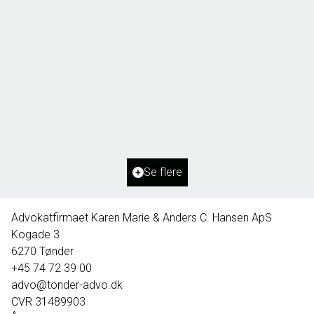
Borg 55,
6261 Bredebro
2
Boligareal
91
m
2
Grundareal
1.127
m
Ejendomstype
Villa
Se flere
395.000 kr.
Advokatfirmaet Karen Marie & Anders C. Hansen ApS
Kogade 3
6270
Tønder
+45 74 72 39 00
advo@tonder-advo.dk
CVR
31489903