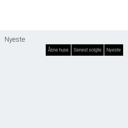
Nyeste
Åbne huse
Senest solgte
Nyeste