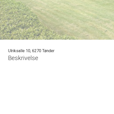
Ulriksalle 10, 6270 Tønder
Beskrivelse
SOLGT - skal vi også sælge din bolig? En vurdering hos os er mere end bare e
Casper Fonnesbech Thomsen fra Advokatfirmaet Karen Marie Hansen & Anders