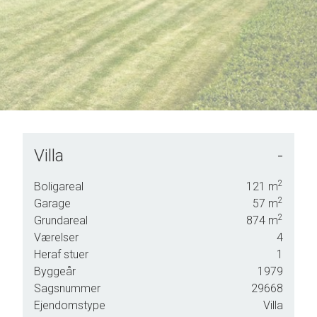
Villa
-
nligst
2
Boligareal
121
m
g.
2
Garage
57
m
2
Grundareal
874
m
Værelser
4
Heraf stuer
1
Byggeår
1979
Sagsnummer
29668
Ejendomstype
Villa