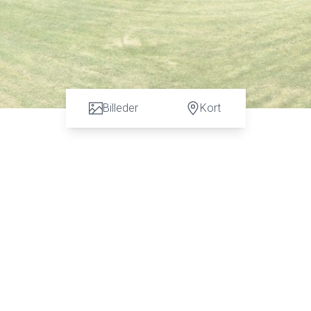
Billeder
Kort
n vurdering. God dialog hos os er et nøgleord og vi vil gøre en forskel. Kontakt ve
 C. Hansen på tlf: 7472 3900 eller 6067 3900 for en uforpligtende salgsvurderin