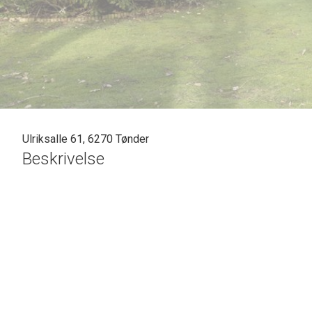
Ulriksalle 61, 6270 Tønder
Beskrivelse
SOLGT - skal vi også sælge din bolig? En vurdering hos os e
vil gøre en forskel. Kontakt venligst Casper Fonnesbech 
på tlf: 7472 3900 eller 6067 3900 for en uforpligtende salgs