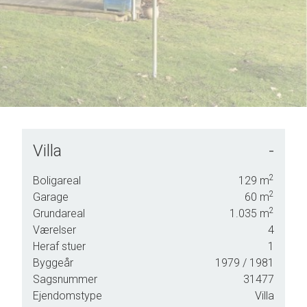
Villa
-
og vi
2
Boligareal
129
m
sen
2
Garage
60
m
2
Grundareal
1.035
m
Værelser
4
Heraf stuer
1
Byggeår
1979
/ 1981
Sagsnummer
31477
Ejendomstype
Villa