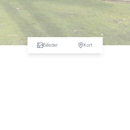
Billeder
Kort
r mere end bare en vurdering. God dialog hos os er et nøgleord 
Thomsen fra Advokatfirmaet Karen Marie Hansen & Anders C. Han
vurdering.