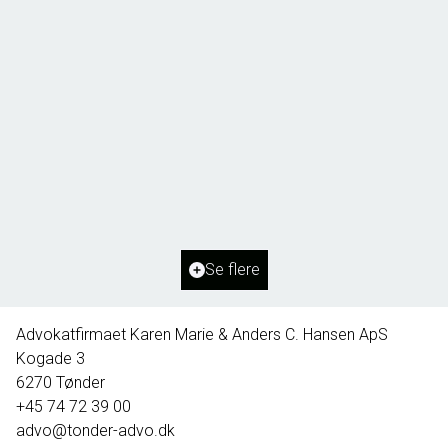
Borg 55,
6261 Bredebro
2
Boligareal
91
m
2
Grundareal
1.127
m
Ejendomstype
Villa
Se flere
395.000 kr.
Advokatfirmaet Karen Marie & Anders C. Hansen ApS
Kogade 3
6270
Tønder
+45 74 72 39 00
advo@tonder-advo.dk