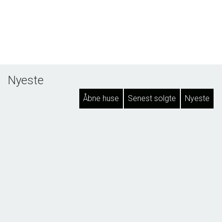
Nyeste
Åbne huse
Senest solgte
Nyeste