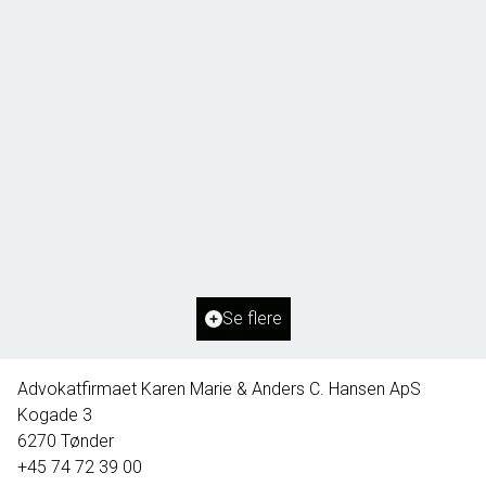
Borg 55,
6261 Bredebro
2
Boligareal
91
m
2
Grundareal
1.127
m
Ejendomstype
Villa
Se flere
395.000 kr.
Advokatfirmaet Karen Marie & Anders C. Hansen ApS
Kogade 3
6270
Tønder
+45 74 72 39 00