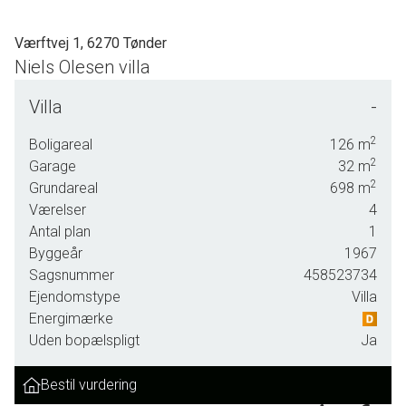
Værftvej 1, 6270 Tønder
Niels Olesen villa
SOLGT - skal vi også sælge din bolig? En vurdering hos os
Villa
-
er mere end bare en vurdering. God dialog hos os er et
nøgleord og vi vil gøre en forskel. Kontakt venligst Casper
2
Boligareal
126
m
Fonnesbech Thomsen fra Advokatfirmaet Karen Marie
2
Garage
32
m
Hansen & Anders C. Hansen på tlf: 7472 3900 eller 6067
2
Grundareal
698
m
3900 for en uforpligtende salgsvurdering.
Værelser
4
Antal plan
1
Byggeår
1967
Sagsnummer
458523734
Ejendomstype
Villa
Energimærke
Uden bopælspligt
Ja
Bestil vurdering