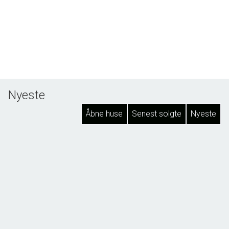
Nyeste
Åbne huse
Senest solgte
Nyeste