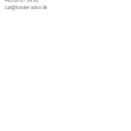
+45 60 67 39 00
cat@tonder-advo.dk