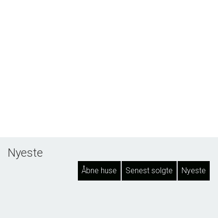
Nyeste
Åbne huse
Senest solgte
Nyeste