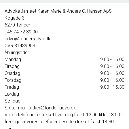
1.595.000 kr.
Advokatfirmaet Karen Marie & Anders C. Hansen ApS
Kogade 3
6270
Tønder
+45 74 72 39 00
advo@tonder-advo.dk
CVR
31489903
Åbningstider
Mandag
9.00 - 16.00
Tirsdag
9.00 - 16.00
Onsdag
9.00 - 16.00
Torsdag
9.00 - 16.00
Fredag
9.00 - 15.30
Lørdag
Søndag
Sikker mail: sikker@tonder-advo.dk
Vores telefoner er lukket hver dag fra kl. 12.00 til kl. 13.00 -
fredage er vores telefoner desuden lukket fra kl. 14.30.