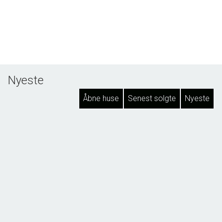
Nyeste
Åbne huse
Senest solgte
Nyeste