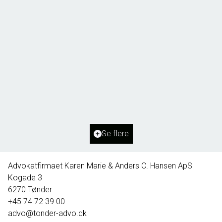
Borg 55,
6261 Bredebro
2
Boligareal
91
m
2
Grundareal
1.127
m
Ejendomstype
Villa
Se flere
395.000 kr.
Advokatfirmaet Karen Marie & Anders C. Hansen ApS
Kogade 3
6270
Tønder
+45 74 72 39 00
advo@tonder-advo.dk