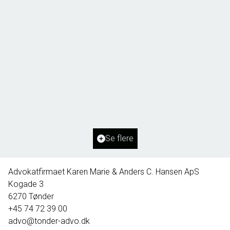
Borg 55,
6261 Bredebro
2
Boligareal
91
m
2
Grundareal
1.127
m
Ejendomstype
Villa
Se flere
395.000 kr.
Advokatfirmaet Karen Marie & Anders C. Hansen ApS
Kogade 3
6270
Tønder
+45 74 72 39 00
advo@tonder-advo.dk