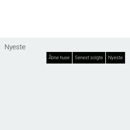
Nyeste
Åbne huse
Senest solgte
Nyeste