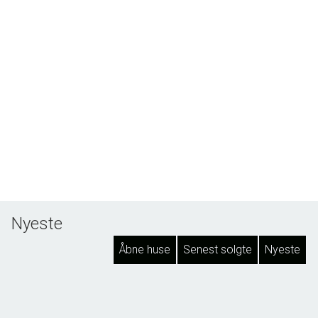
Nyeste
Åbne huse
Senest solgte
Nyeste