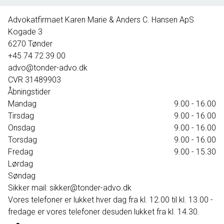
395.000 kr.
Advokatfirmaet Karen Marie & Anders C. Hansen ApS
Kogade 3
6270
Tønder
+45 74 72 39 00
advo@tonder-advo.dk
CVR
31489903
Åbningstider
Mandag
9.00 - 16.00
Tirsdag
9.00 - 16.00
Onsdag
9.00 - 16.00
Torsdag
9.00 - 16.00
Fredag
9.00 - 15.30
Lørdag
Søndag
Sikker mail: sikker@tonder-advo.dk
Vores telefoner er lukket hver dag fra kl. 12.00 til kl. 13.00 -
fredage er vores telefoner desuden lukket fra kl. 14.30.