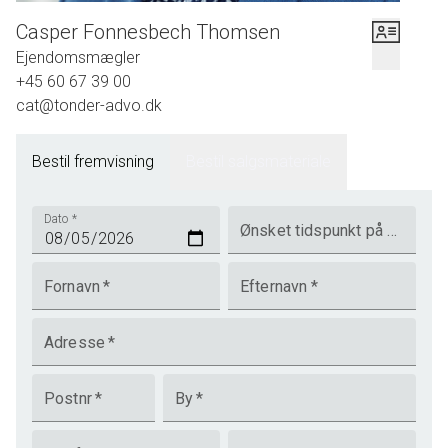
Casper Fonnesbech Thomsen
Ejendomsmægler
+45 60 67 39 00
cat@tonder-advo.dk
Bestil fremvisning
Bestil salgsmateriale
Dato
*
Ønsket tidspunkt på dagen
Fornavn
*
Efternavn
*
Adresse
*
Postnr
*
By
*