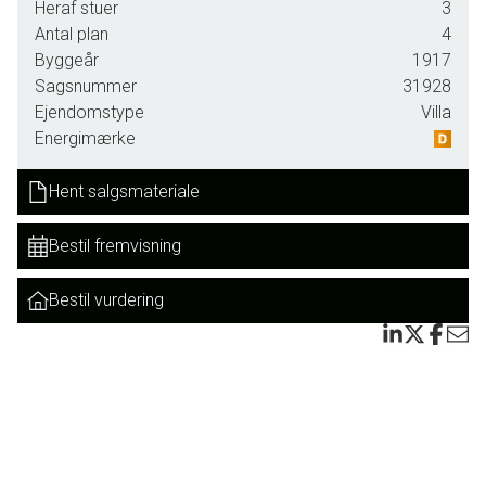
Heraf stuer
3
Her har de nuværende ejere boet siden 1977 med deres 4
Antal plan
4
børn samt en ung pige, der hjalp til i huset i starten. Familien
Byggeår
1917
har i alle årene været utrolig glade for de 265 kvadratmeter
Sagsnummer
31928
bolig og 102 kvadratmeter kælder, men dette er nu blevet
Ejendomstype
Villa
for stort til kun 2 personer.
Energimærke
Ejendommen er opført i 1917 som to familiers
Hent salgsmateriale
direktørbolig, og tankerne lader sig hurtigt falde på en
palæagtig ejendom med karakter, æstetik og klassiske
Bestil fremvisning
rammer. Ejendommen byder på en imponerende
trappeopgang, to store stuer med brændeovn, bibliotek,
stort køkken/alrum, minimum fem gode soveværelser, to
Bestil vurdering
badeværelser samt stor kælder med underjordisk garage.
Ejendommen fremstår som et sundt og velholdt hus i en
rigtig god stand med gedigne løsninger, og der er gjort
meget ud af at skabe en smuk have, som er i harmoni med
resten af ejendommen.