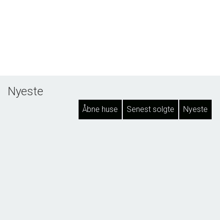
Nyeste
Åbne huse
Senest solgte
Nyeste