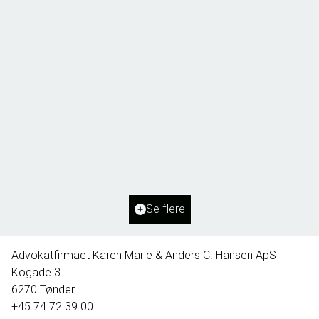
Borg 55,
6261 Bredebro
2
Boligareal
91
m
2
Grundareal
1.127
m
Ejendomstype
Villa
Se flere
395.000 kr.
Advokatfirmaet Karen Marie & Anders C. Hansen ApS
Kogade 3
6270
Tønder
+45 74 72 39 00