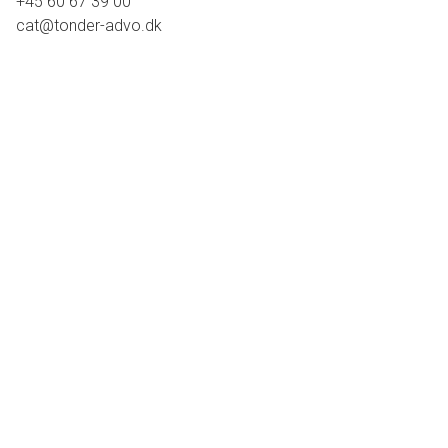
+45 60 67 39 00
cat@tonder-advo.dk